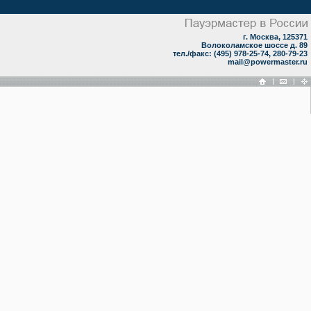
г. Москва, 125371
Волоколамское шоссе д. 89
тел./факс: (495) 978-25-74, 280-79-23
mail@powermaster.ru