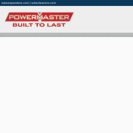
tubeexpanders.com | tubecleaners.com